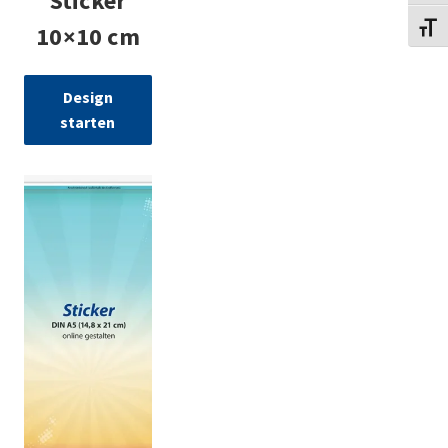
Sticker
10×10 cm
Schri
Design
starten