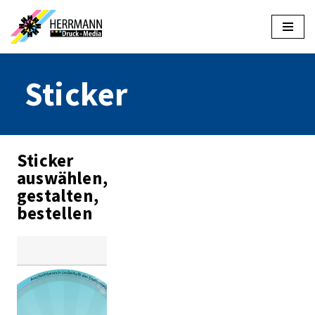
Zum
Inhalt
springen
Sticker
Sticker
auswählen,
gestalten,
bestellen