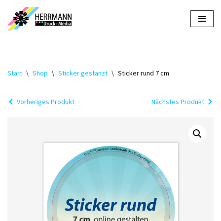
Zum
Inhalt
springen
Start
\
Shop
\
Sticker gestanzt
\
Sticker rund 7 cm
Vorheriges Produkt
Nächstes Produkt