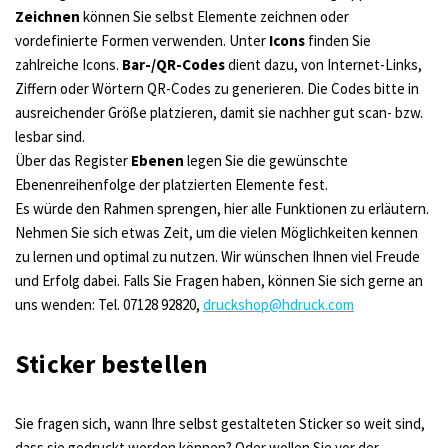
Zeichnen
können Sie selbst Elemente zeichnen oder
vordefinierte Formen verwenden. Unter
Icons
finden Sie
zahlreiche Icons.
Bar-/QR-Codes
dient dazu, von Internet-Links,
Ziffern oder Wörtern QR-Codes zu generieren. Die Codes bitte in
ausreichender Größe platzieren, damit sie nachher gut scan- bzw.
lesbar sind.
Über das Register
Ebenen
legen Sie die gewünschte
Ebenenreihenfolge der platzierten Elemente fest.
Es würde den Rahmen sprengen, hier alle Funktionen zu erläutern.
Nehmen Sie sich etwas Zeit, um die vielen Möglichkeiten kennen
zu lernen und optimal zu nutzen. Wir wünschen Ihnen viel Freude
und Erfolg dabei. Falls Sie Fragen haben, können Sie sich gerne an
uns wenden: Tel. 07128 92820,
druckshop@hdruck.com
Sticker bestellen
Sie fragen sich, wann Ihre selbst gestalteten Sticker so weit sind,
dass sie gedruckt werden können? Oder wollen Sie vor der