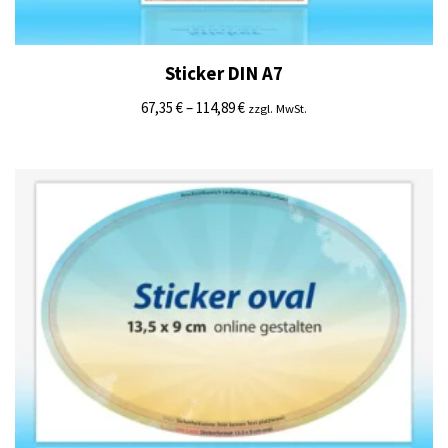
Sticker DIN A7
67,35
€
–
114,89
€
zzgl. MwSt.