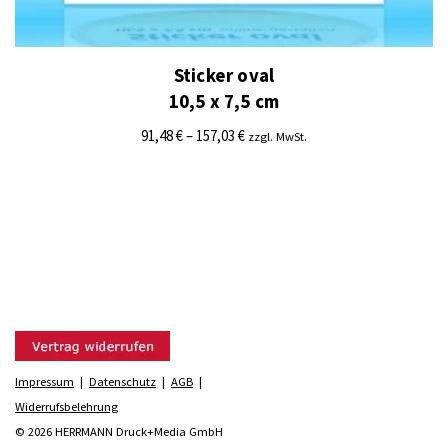
Sticker oval
10,5 x 7,5 cm
91,48
€
–
157,03
€
zzgl. MwSt.
Impressum
|
Datenschutz
|
AGB
|
Widerrufsbelehrung
© 2026 HERRMANN Druck+Media GmbH