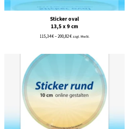
Sticker oval
13,5 x 9 cm
115,34
€
–
200,82
€
zzgl. MwSt.