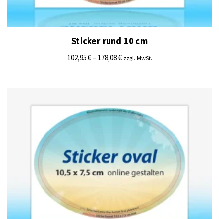
Sticker rund 10 cm
102,95
€
–
178,08
€
zzgl. MwSt.