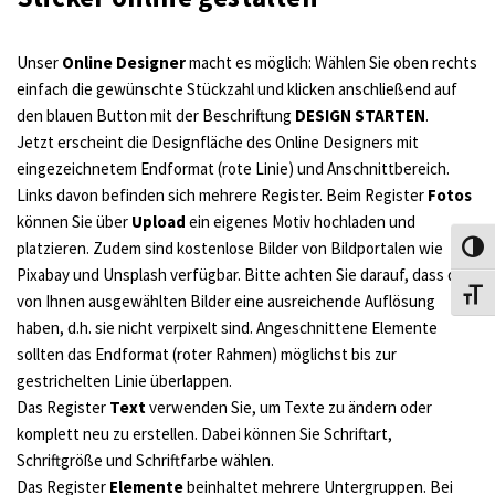
Unser
Online Designer
macht es möglich: Wählen Sie oben rechts
einfach die gewünschte Stückzahl und klicken anschließend auf
den blauen Button mit der Beschriftung
DESIGN STARTEN
.
Jetzt erscheint die Designfläche des Online Designers mit
eingezeichnetem Endformat (rote Linie) und Anschnittbereich.
Links davon befinden sich mehrere Register. Beim Register
Fotos
können Sie über
Upload
ein eigenes Motiv hochladen und
platzieren. Zudem sind kostenlose Bilder von Bildportalen wie
Umsch
Pixabay und Unsplash verfügbar. Bitte achten Sie darauf, dass die
Schri
von Ihnen ausgewählten Bilder eine ausreichende Auflösung
haben, d.h. sie nicht verpixelt sind. Angeschnittene Elemente
sollten das Endformat (roter Rahmen) möglichst bis zur
gestrichelten Linie überlappen.
Das Register
Text
verwenden Sie, um Texte zu ändern oder
komplett neu zu erstellen. Dabei können Sie Schriftart,
Schriftgröße und Schriftfarbe wählen.
Das Register
Elemente
beinhaltet mehrere Untergruppen. Bei