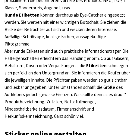
proklamieren die besonderen Vorteile des Produkts. NEU, TOP, I.
Klasse, Sonderpreis, Angebot, usw.
Runde Etiketten
können durchaus als Eye-Catcher eingesetzt
werden. Sie werben mit einer wichtigen Botschaft. Sie ziehen die
Blicke der Betrachter auf sich und wecken deren Interesse.
Auffällige Schriftzüge, knallige Farben, aussagekräftige
Piktogramme.
Aber runde Etiketten sind auch praktische Informationsträger. Die
Hafteigenschaften erleichtern das Handling enorm. Ob auf Gläsern,
Behältern, Dosen oder Verpackungen – die
Etiketten
schmiegen
sich perfekt an den Untergrund an. Sie informieren die Käufer über
die jeweiligen Inhalte. Die Pflichtangaben werden so gut sichtbar
und lesbar angegeben. Unter Umständen schafft die Größe des
Aufklebers jedoch gewisse Grenzen. Was sollte denn alles drauf?
Produktbezeichnung, Zutaten, Nettofüllmenge,
Mindesthaltbarkeitsdatum, Firmenanschrift und
Herkunftskennzeichnung. Ganz schön viel.
Sticker online gestalten