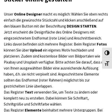
Unser
Online Designer
macht es möglich: Wählen Sie oben rechts
einfach die gewünschte Stückzahl und klicken anschließend auf
den blauen Button mit der Beschriftung
DESIGN STARTEN
.
Jetzt erscheint die Designfläche des Online Designers mit
eingezeichnetem Endformat (rote Linie) und Anschnittbereich.
Links davon befinden sich mehrere Register. Beim Register
Fotos
können Sie über
Upload
ein eigenes Motiv hochladen und
Umsch
platzieren. Zudem sind kostenlose Bilder von Bildportalen wie
Pixabay und Unsplash verfügbar. Bitte achten Sie darauf, dass die
Schri
von Ihnen ausgewählten Bilder eine ausreichende Auflösung
haben, d.h. sie nicht verpixelt sind. Angeschnittene Elemente
sollten das Endformat (roter Rahmen) möglichst bis zur
gestrichelten Linie überlappen.
Das Register
Text
verwenden Sie, um Texte zu ändern oder
komplett neu zu erstellen. Dabei können Sie Schriftart,
Schriftgröße und Schriftfarbe wählen.
Das Register
Elemente
beinhaltet mehrere Untergruppen. Bei