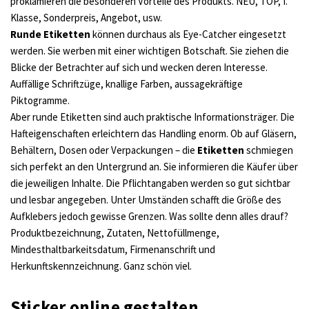
proklamieren die besonderen Vorteile des Produkts. NEU, TOP, I.
Klasse, Sonderpreis, Angebot, usw.
Runde Etiketten
können durchaus als Eye-Catcher eingesetzt
werden. Sie werben mit einer wichtigen Botschaft. Sie ziehen die
Blicke der Betrachter auf sich und wecken deren Interesse.
Auffällige Schriftzüge, knallige Farben, aussagekräftige
Piktogramme.
Aber runde Etiketten sind auch praktische Informationsträger. Die
Hafteigenschaften erleichtern das Handling enorm. Ob auf Gläsern,
Behältern, Dosen oder Verpackungen – die
Etiketten
schmiegen
sich perfekt an den Untergrund an. Sie informieren die Käufer über
die jeweiligen Inhalte. Die Pflichtangaben werden so gut sichtbar
und lesbar angegeben. Unter Umständen schafft die Größe des
Aufklebers jedoch gewisse Grenzen. Was sollte denn alles drauf?
Produktbezeichnung, Zutaten, Nettofüllmenge,
Mindesthaltbarkeitsdatum, Firmenanschrift und
Herkunftskennzeichnung. Ganz schön viel.
Sticker online gestalten