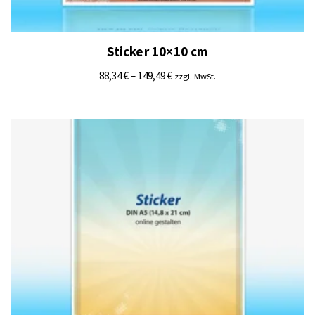
Sticker 10×10 cm
88,34
€
–
149,49
€
zzgl. MwSt.