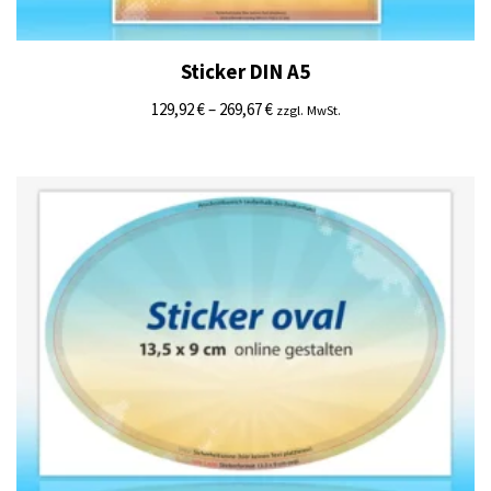
Sticker DIN A5
129,92
€
–
269,67
€
zzgl. MwSt.