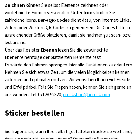
Zeichnen
können Sie selbst Elemente zeichnen oder
vordefinierte Formen verwenden. Unter
Icons
finden Sie
zahlreiche Icons.
Bar-/QR-Codes
dient dazu, von Internet-Links,
Ziffern oder Wörtern QR-Codes zu generieren. Die Codes bitte in
ausreichender Größe platzieren, damit sie nachher gut scan- bzw.
lesbar sind.
Über das Register
Ebenen
legen Sie die gewünschte
Ebenenreihenfolge der platzierten Elemente fest.
Es würde den Rahmen sprengen, hier alle Funktionen zu erläutern.
Nehmen Sie sich etwas Zeit, um die vielen Möglichkeiten kennen
zu lernen und optimal zu nutzen. Wir wünschen Ihnen viel Freude
und Erfolg dabei. Falls Sie Fragen haben, können Sie sich gerne an
uns wenden: Tel. 07128 92820,
druckshop@hdruck.com
Sticker bestellen
Sie fragen sich, wann Ihre selbst gestalteten Sticker so weit sind,
dass sie gedruckt werden können? Oder wollen Sie vor der