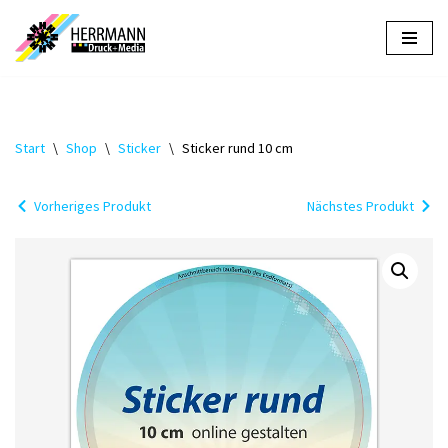
Zum
Inhalt
springen
Start
\
Shop
\
Sticker
\
Sticker rund 10 cm
Vorheriges Produkt
Nächstes Produkt