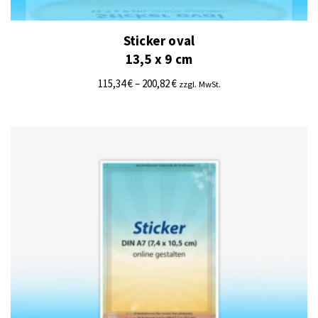
Sticker oval
13,5 x 9 cm
115,34
€
–
200,82
€
zzgl. MwSt.