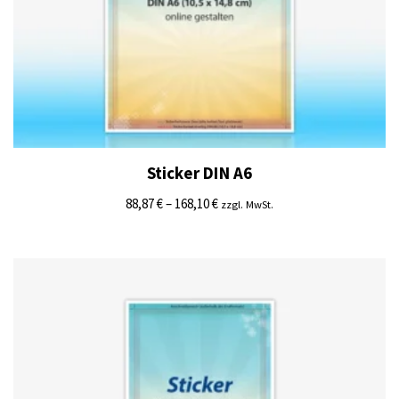
Sticker DIN A6
88,87
€
–
168,10
€
zzgl. MwSt.