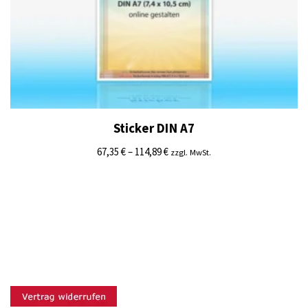
Sticker DIN A7
67,35
€
–
114,89
€
zzgl. MwSt.