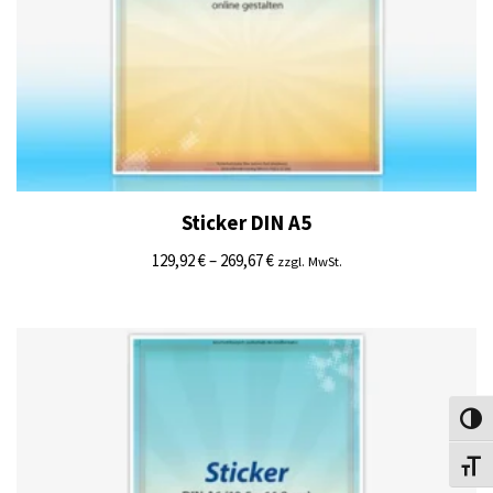
Sticker DIN A5
129,92
€
–
269,67
€
zzgl. MwSt.
Umsch
Schri